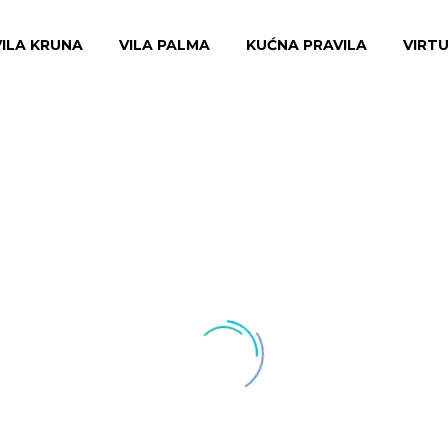
VILA KRUNA
VILA PALMA
KUĆNA PRAVILA
VIRT
APARTMAN A6 (A2+1)
★★★★