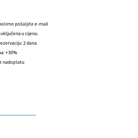
molimo pošaljite e-mail
 uključena u cijenu.
ezervaciju: 2 dana
na: +30%
z nadoplatu