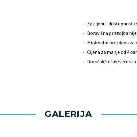
Za cijenu i dostupnost 
Boravišna pristojba nije
Minimalni broj dana za r
Cijena za manje od 4 da
Doručak/ručak/večera u
GALERIJA