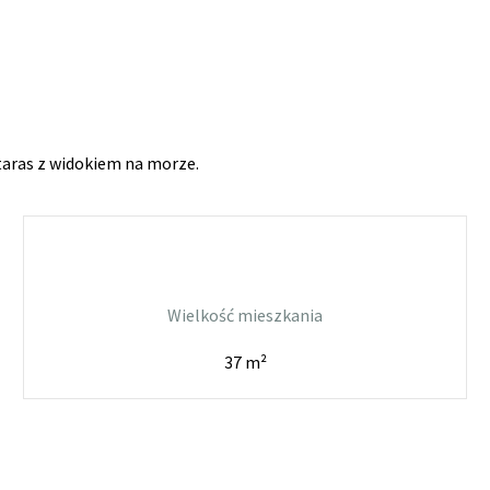
 taras z widokiem na morze.
Wielkość mieszkania
37 m²