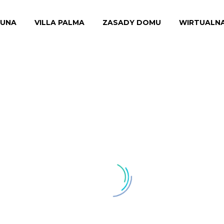
RUNA
VILLA PALMA
ZASADY DOMU
WIRTUALN
APARTAMENT A8 (A2+1)
★★★★