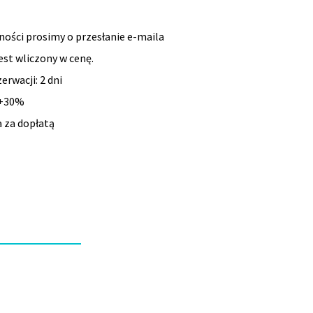
ności prosimy o przesłanie e-maila
st wliczony w cenę.
erwacji: 2 dni
: +30%
a za dopłatą