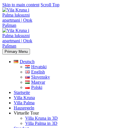
Skip to main content
Scroll Top
Primary Menu
Deutsch
Hrvatski
English
Slovensky
Magyar
Polski
Startseite
Villa Kruna
Villa Palma
Hausregeln
Virtuelle Tour
Villa Kruna in 3D
Villa Palma in 3D