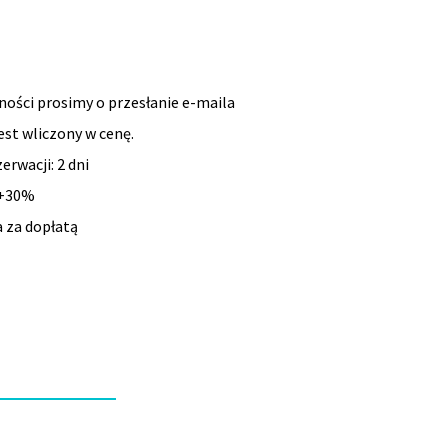
ności prosimy o przesłanie e-maila
st wliczony w cenę.
erwacji: 2 dni
: +30%
a za dopłatą