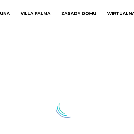
RUNA
VILLA PALMA
ZASADY DOMU
WIRTUALN
APARTAMENT A15 (A4+2)
★★★★